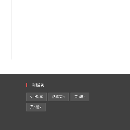
關鍵詞
VIP獨享
熱銷第1
買3送1
買5送2